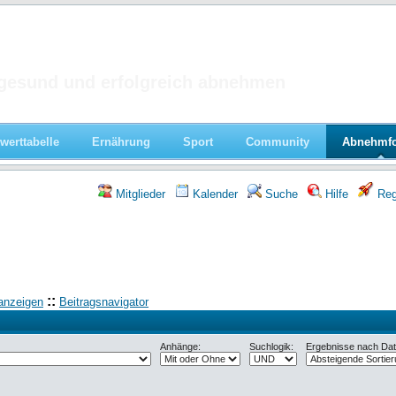
 im Forum
gesund und erfolgreich abnehmen
werttabelle
Ernährung
Sport
Community
Abnehmf
Mitglieder
Kalender
Suche
Hilfe
Regi
::
anzeigen
Beitragsnavigator
Anhänge:
Suchlogik:
Ergebnisse nach Datu