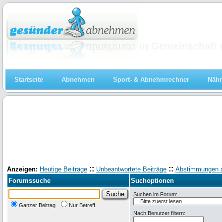
Abnehmen
In Gemeinschaft 
Startseite
Abnehmen
Sport- & Abnehmrechner
Nähr
::
::
Anzeigen:
Heutige Beiträge
Unbeantwortete Beiträge
Abstimmungen 
Forumssuche
Suchoptionen
Suchen im Forum:
Ganzer Beitrag
Nur Betreff
Nach Benutzer filtern: