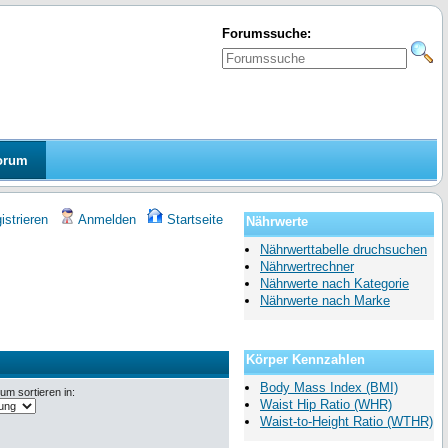
Forumssuche:
orum
strieren
Anmelden
Startseite
Nährwerte
Nährwerttabelle druchsuchen
Nährwertrechner
Nährwerte nach Kategorie
Nährwerte nach Marke
Körper Kennzahlen
Body Mass Index (BMI)
m sortieren in:
Waist Hip Ratio (WHR)
Waist-to-Height Ratio (WTHR)