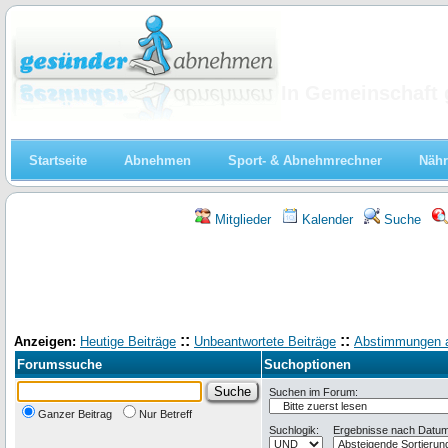
Abnehmen
In Gemeinschaft 
Startseite
Abnehmen
Sport- & Abnehmrechner
Nähr
Mitglieder
Kalender
Suche
::
::
Anzeigen:
Heutige Beiträge
Unbeantwortete Beiträge
Abstimmungen 
Forumssuche
Suchoptionen
Suchen im Forum:
Ganzer Beitrag
Nur Betreff
Suchlogik:
Ergebnisse nach Datum 