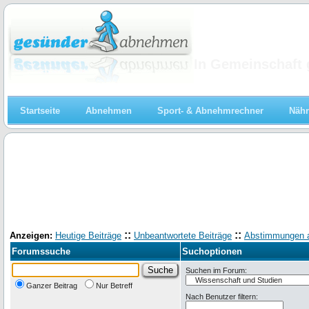
Abnehmen
In Gemeinschaft 
Startseite
Abnehmen
Sport- & Abnehmrechner
Nähr
::
::
Anzeigen:
Heutige Beiträge
Unbeantwortete Beiträge
Abstimmungen 
Forumssuche
Suchoptionen
Suchen im Forum:
Ganzer Beitrag
Nur Betreff
Nach Benutzer filtern: