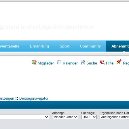
 im Forum
gesund und erfolgreich abnehmen
werttabelle
Ernährung
Sport
Community
Abnehmf
Mitglieder
Kalender
Suche
Hilfe
Regi
::
anzeigen
Beitragsnavigator
Anhänge:
Suchlogik:
Ergebnisse nach Datu