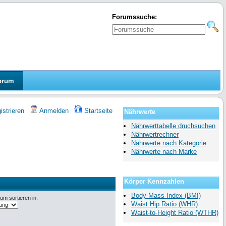
Forumssuche:
orum
strieren
Anmelden
Startseite
Nährwerte
Nährwerttabelle druchsuchen
Nährwertrechner
Nährwerte nach Kategorie
Nährwerte nach Marke
Körper Kennzahlen
Body Mass Index (BMI)
m sortieren in:
Waist Hip Ratio (WHR)
Waist-to-Height Ratio (WTHR)