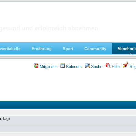
 im Forum
gesund und erfolgreich abnehmen
werttabelle
Ernährung
Sport
Community
Abnehmf
Mitglieder
Kalender
Suche
Hilfe
Regi
o Tag)