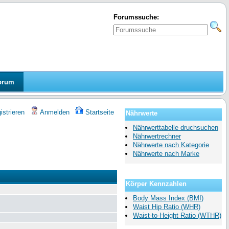
Forumssuche:
orum
strieren
Anmelden
Startseite
Nährwerte
Nährwerttabelle druchsuchen
Nährwertrechner
Nährwerte nach Kategorie
Nährwerte nach Marke
Körper Kennzahlen
Body Mass Index (BMI)
Waist Hip Ratio (WHR)
Waist-to-Height Ratio (WTHR)