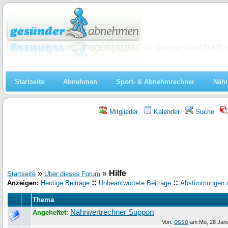
Abnehmen
In Gemeinschaft 
Startseite
Abnehmen
Sport- & Abnehmrechner
Nähr
Mitglieder
Kalender
Suche
»
»
Hilfe
Startseite
Über dieses Forum
::
::
Anzeigen:
Heutige Beiträge
Unbeantwortete Beiträge
Abstimmungen 
Thema
Nährwertrechner Support
Angeheftet:
osso
Von:
am
Mo, 28 Jan