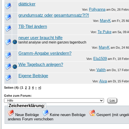
diätticker
Pollyanna
Von:
am
Do, 26 Febr
grundumsatz oder gesamtumsatz?!?!
MaryK
Von:
am
Fr, 25 M
TB-Titel ändern
Te Puke
Von:
am
Sa, 09 A
neuer user braucht hilfe
lan/ist analyse und mein ganzes tagenbuch
MaryK
Von:
am
Do, 24 M
Gramm-Angabe verändern?
Ela1509
Von:
am
Fr, 18 Febr
Wie Tagebuch anlegen?
Valith
Von:
am
Do, 17 Febr
Eigene Beiträge
Aiva
Von:
am
Di, 15 Febr
Seiten (4): [1
2
3
4
›
»
]
Gehe zum Forum:
Zeichenerklärung:
Neue Beiträge
Keine neuen Beiträge
Gesperrt (mit unge
anderes Forum verschoben