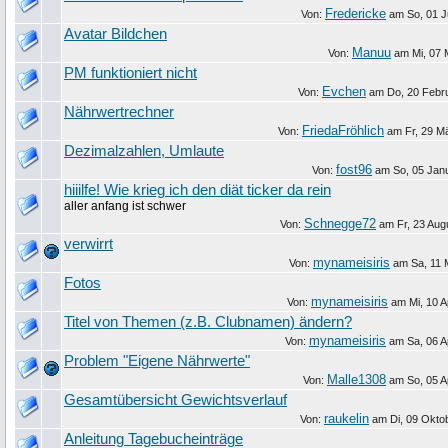
Fredericke
Von:
am
So, 01 J
Avatar Bildchen
Manuu
Von:
am
Mi, 07 
PM funktioniert nicht
Evchen
Von:
am
Do, 20 Febr
Nährwertrechner
FriedaFröhlich
Von:
am
Fr, 29 M
Dezimalzahlen, Umlaute
fost96
Von:
am
So, 05 Jan
hiiilfe! Wie krieg ich den diät ticker da rein
aller anfang ist schwer
Schnegge72
Von:
am
Fr, 23 Aug
verwirrt
mynameisiris
Von:
am
Sa, 11 
Fotos
mynameisiris
Von:
am
Mi, 10 A
Titel von Themen (z.B. Clubnamen) ändern?
mynameisiris
Von:
am
Sa, 06 A
Problem "Eigene Nährwerte"
Malle1308
Von:
am
So, 05 A
Gesamtübersicht Gewichtsverlauf
raukelin
Von:
am
Di, 09 Okto
Anleitung Tagebucheinträge