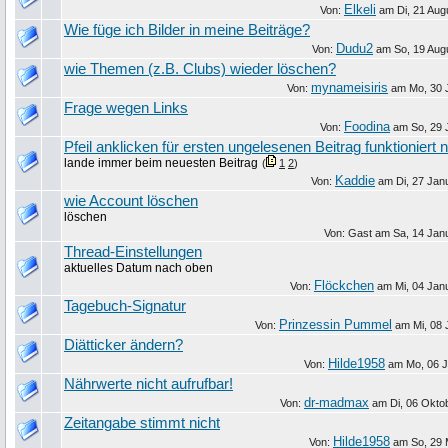
Elkeli
Von:
am
Di, 21 Aug
Wie füge ich Bilder in meine Beiträge?
Dudu2
Von:
am
So, 19 Aug
wie Themen (z.B. Clubs) wieder löschen?
mynameisiris
Von:
am
Mo, 30 
Frage wegen Links
Foodina
Von:
am
So, 29 
Pfeil anklicken für ersten ungelesenen Beitrag funktioniert n
lande immer beim neuesten Beitrag
(
1
2
)
Kaddie
Von:
am
Di, 27 Jan
wie Account löschen
löschen
Von: Gast am
Sa, 14 Jan
Thread-Einstellungen
aktuelles Datum nach oben
Flöckchen
Von:
am
Mi, 04 Jan
Tagebuch-Signatur
Prinzessin Pummel
Von:
am
Mi, 08 
Diätticker ändern?
Hilde1958
Von:
am
Mo, 06 J
Nährwerte nicht aufrufbar!
dr-madmax
Von:
am
Di, 06 Okto
Zeitangabe stimmt nicht
Hilde1958
Von:
am
So, 29 