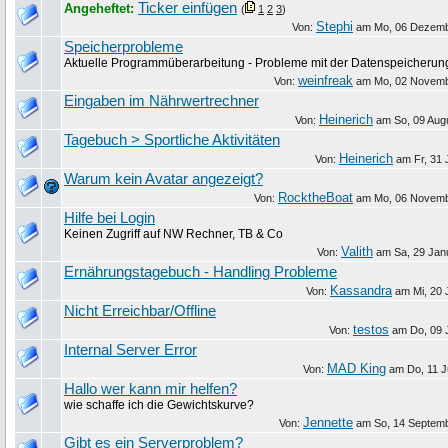
Ticker einfügen
Angeheftet:
(
1
2
3
)
Stephi
Von:
am
Mo, 06 Dezem
Speicherprobleme
Aktuelle Programmüberarbeitung - Probleme mit der Datenspeicherun
weinfreak
Von:
am
Mo, 02 Novem
Eingaben im Nährwertrechner
Heinerich
Von:
am
So, 09 Aug
Tagebuch > Sportliche Aktivitäten
Heinerich
Von:
am
Fr, 31 
Warum kein Avatar angezeigt?
RocktheBoat
Von:
am
Mo, 06 Novem
Hilfe bei Login
Keinen Zugriff auf NW Rechner, TB & Co
Valith
Von:
am
Sa, 29 Jan
Ernährungstagebuch - Handling Probleme
Kassandra
Von:
am
Mi, 20 
Nicht Erreichbar/Offline
testos
Von:
am
Do, 09 
Internal Server Error
MAD King
Von:
am
Do, 11 J
Hallo wer kann mir helfen?
wie schaffe ich die Gewichtskurve?
Jennette
Von:
am
So, 14 Septem
Gibt es ein Serverproblem?