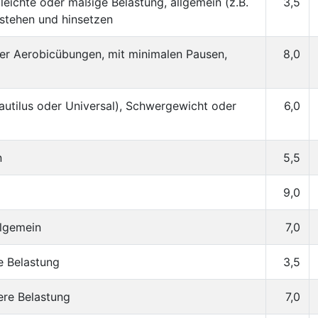
leichte oder mäßige Belastung, allgemein (z.B.
3,5
stehen und hinsetzen
niger Aerobicübungen, mit minimalen Pausen,
8,0
autilus oder Universal), Schwergewicht oder
6,0
n
5,5
9,0
llgemein
7,0
te Belastung
3,5
lere Belastung
7,0