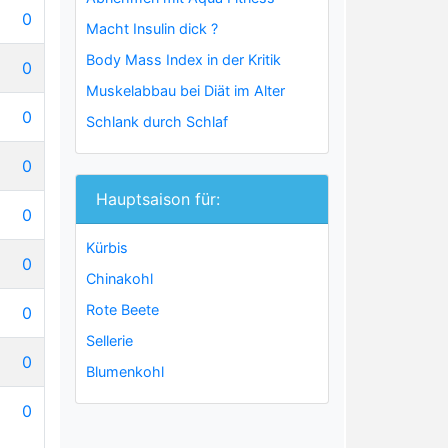
0
Macht Insulin dick ?
Body Mass Index in der Kritik
0
Muskelabbau bei Diät im Alter
0
Schlank durch Schlaf
0
Hauptsaison für:
0
Kürbis
0
Chinakohl
Rote Beete
0
Sellerie
0
Blumenkohl
0