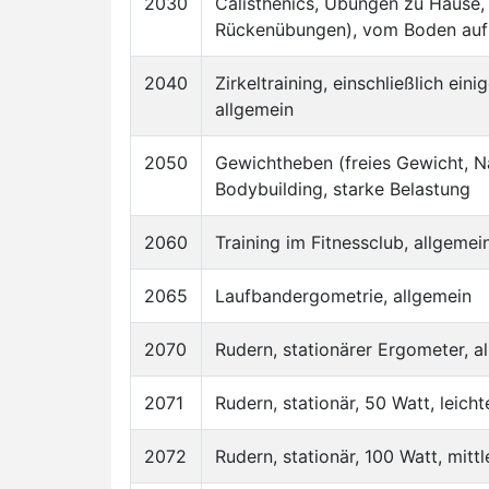
2030
Calisthenics, Übungen zu Hause, 
Rückenübungen), vom Boden auf
2040
Zirkeltraining, einschließlich ei
allgemein
2050
Gewichtheben (freies Gewicht, N
Bodybuilding, starke Belastung
2060
Training im Fitnessclub, allgemei
2065
Laufbandergometrie, allgemein
2070
Rudern, stationärer Ergometer, a
2071
Rudern, stationär, 50 Watt, leich
2072
Rudern, stationär, 100 Watt, mitt