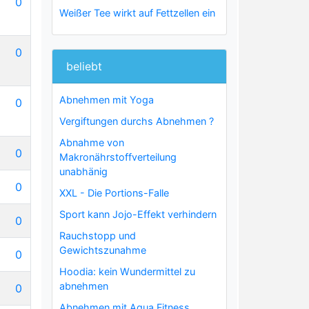
0
Weißer Tee wirkt auf Fettzellen ein
0
beliebt
Abnehmen mit Yoga
0
Vergiftungen durchs Abnehmen ?
Abnahme von
0
Makronährstoffverteilung
unabhänig
0
XXL - Die Portions-Falle
Sport kann Jojo-Effekt verhindern
0
Rauchstopp und
Gewichtszunahme
0
Hoodia: kein Wundermittel zu
abnehmen
0
Abnehmen mit Aqua Fitness