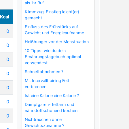
als ihr Ruf
Klimmzug-Einstieg leicht(er)
Kcal
gemacht
Einfluss des Frühstücks auf
0
Gewicht und Energieaufnahme
Heißhunger vor der Menstruation
0
10 Tipps, wie du dein
Ernährungstagebuch optimal
0
verwendest
Schnell abnehmen ?
0
Mit Intervalltraining Fett
verbrennen
0
Ist eine Kalorie eine Kalorie ?
0
Dampfgaren- fettarm und
nährstoffschonend kochen
0
Nichtrauchen ohne
Gewichtszunahme ?