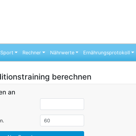
Sport
Rechner
Nährwerte
Ernährungsprotokoll
itionstraining berechnen
en an
n.