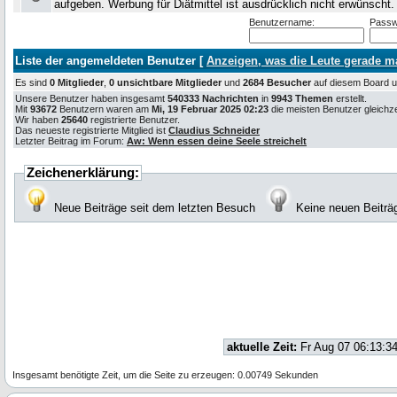
aufgeben. Werbung für Diätmittel ist ausdrücklich nicht erwünscht
Benutzername:
Passw
Liste der angemeldeten Benutzer [
Anzeigen, was die Leute gerade 
Es sind
0 Mitglieder
,
0 unsichtbare Mitglieder
und
2684 Besucher
auf diesem Board
Unsere Benutzer haben insgesamt
540333 Nachrichten
in
9943 Themen
erstellt.
Mit
93672
Benutzern waren am
Mi, 19 Februar 2025 02:23
die meisten Benutzer gleichzei
Wir haben
25640
registrierte Benutzer.
Das neueste registrierte Mitglied ist
Claudius Schneider
Letzter Beitrag im Forum:
Aw: Wenn essen deine Seele streichelt
Zeichenerklärung:
Neue Beiträge seit dem letzten Besuch
Keine neuen Beiträ
aktuelle Zeit:
Fr Aug 07 06:13:3
Insgesamt benötigte Zeit, um die Seite zu erzeugen: 0.00749 Sekunden