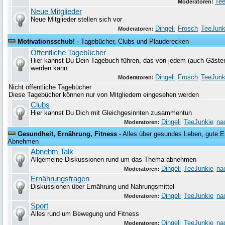
Tee
Moderatoren:
Neue Mitglieder
Neue Mitglieder stellen sich vor
Dingeli
Frosch
TeeJunk
Moderatoren:
Motivationsschub!
- Tagebücher, Clubs und Plauderecken
Öffentliche Tagebücher
Hier kannst Du Dein Tagebuch führen, das von jedem (auch Gäste
werden kann.
Dingeli
Frosch
TeeJunk
Moderatoren:
Nicht öffentliche Tagebücher
Diese Tagebücher können nur von Mitgliedern eingesehen werden
Clubs
Hier kannst Du Dich mit Gleichgesinnten zusammentun
Dingeli
TeeJunkie
na
Moderatoren:
Gesundheit, Ernährung, Fitness
- Alles über gesundes Leben, gute Er
Abnehmen
Abnehm Talk
Allgemeine Diskussionen rund um das Thema abnehmen
Dingeli
TeeJunkie
na
Moderatoren:
Ernährungsfragen
Diskussionen über Ernährung und Nahrungsmittel
Dingeli
TeeJunkie
na
Moderatoren:
Sport
Alles rund um Bewegung und Fitness
Dingeli
TeeJunkie
na
Moderatoren: