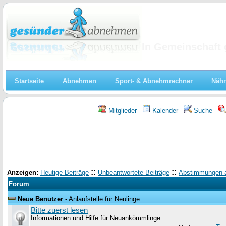
Abnehmen
In Gemeinschaft 
Startseite
Abnehmen
Sport- & Abnehmrechner
Nähr
Mitglieder
Kalender
Suche
::
::
Anzeigen:
Heutige Beiträge
Unbeantwortete Beiträge
Abstimmungen 
Forum
Neue Benutzer
- Anlaufstelle für Neulinge
Bitte zuerst lesen
Informationen und Hilfe für Neuankömmlinge