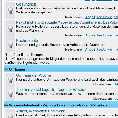
Gesundheit
Diskussion von Gesundheitsthemen im Hinblick auf Abnehmen, Er
Wohlbefinden allgemein
Dingeli
TeeJunkie
na
Moderatoren:
Psychische und soziale Aspekte des Abnehmens, Ess-Stö
Psychische Rolle von Essen, Ess-Störungen, die Reaktion der Um
und das Abnehmen
Dingeli
TeeJunkie
na
Moderatoren:
Kochrezepte
Leckere und gesunde Rezepte von Antipasti bis Nachtisch
Dingeli
TeeJunkie
na
Moderatoren:
Nicht öffentliche Themen
Hier können nur angemeldete Mitglieder lesen und schreiben. Suchmaschin
darüber nicht gefunden werden
Umfragen
Umfrage der Woche
Hier ist die aktuelle Umfrage der Woche und bald auch das Umfrag
Tee
Moderatoren:
Themenvorschläge Umfrage der Woche
Was ihr immer schon mal wissen wolltet wie andere darüber denke
Tee
Moderatoren:
Wissensdatenbank
- Wichtige Links, Information zu Websites etc.
Artikel, Webseiten und mehr
Hier können Artikel, Links und andere Infoquellen vorgestellt und 