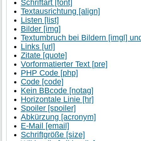
Schriftart [font]
Textausrichtung [align]
Listen [list]
Bilder [img]
Textumbruch bei Bildern [imgl] und
Links [url]
Zitate [quote]
Vorformatierter Text [pre]
PHP Code [php]
Code [code]
Kein BBcode [notag]
Horizontale Linie [hr]
Spoiler [spoiler]
Abkürzung [acronym]
E-Mail [email]
Schriftgröße [size]