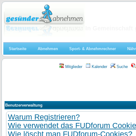
Abnehmen
In Gemeinschaft 
Startseite
Abnehmen
Sport- & Abnehmrechner
Nähr
Mitglieder
Kalender
Suche
Benutzerverwaltung
Warum Registrieren?
Wie verwendet das FUDforum Cooki
Wie löscht man FUDforum-Cookies?