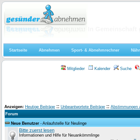
Abnehmen
In Gemeinschaft 
Startseite
Abnehmen
Sport- & Abnehmrechner
Nähr
Mitglieder
Kalender
Suche
::
::
Anzeigen:
Heutige Beiträge
Unbeantwortete Beiträge
Abstimmungen 
Forum
Neue Benutzer
- Anlaufstelle für Neulinge
Bitte zuerst lesen
Informationen und Hilfe für Neuankömmlinge