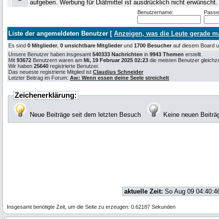
aufgeben. Werbung für Diätmittel ist ausdrücklich nicht erwünscht
Benutzername:
Passw
Liste der angemeldeten Benutzer [
Anzeigen, was die Leute gerade 
Es sind
0 Mitglieder
,
0 unsichtbare Mitglieder
und
1700 Besucher
auf diesem Board
Unsere Benutzer haben insgesamt
540333 Nachrichten
in
9943 Themen
erstellt.
Mit
93672
Benutzern waren am
Mi, 19 Februar 2025 02:23
die meisten Benutzer gleichzei
Wir haben
25640
registrierte Benutzer.
Das neueste registrierte Mitglied ist
Claudius Schneider
Letzter Beitrag im Forum:
Aw: Wenn essen deine Seele streichelt
Zeichenerklärung:
Neue Beiträge seit dem letzten Besuch
Keine neuen Beiträ
aktuelle Zeit:
So Aug 09 04:40:4
Insgesamt benötigte Zeit, um die Seite zu erzeugen: 0.62187 Sekunden