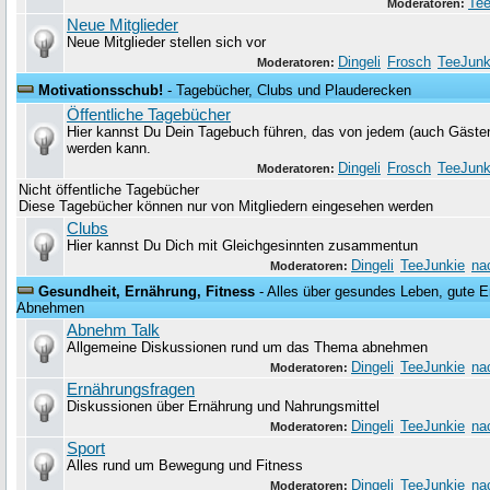
Tee
Moderatoren:
Neue Mitglieder
Neue Mitglieder stellen sich vor
Dingeli
Frosch
TeeJunk
Moderatoren:
Motivationsschub!
- Tagebücher, Clubs und Plauderecken
Öffentliche Tagebücher
Hier kannst Du Dein Tagebuch führen, das von jedem (auch Gäste
werden kann.
Dingeli
Frosch
TeeJunk
Moderatoren:
Nicht öffentliche Tagebücher
Diese Tagebücher können nur von Mitgliedern eingesehen werden
Clubs
Hier kannst Du Dich mit Gleichgesinnten zusammentun
Dingeli
TeeJunkie
na
Moderatoren:
Gesundheit, Ernährung, Fitness
- Alles über gesundes Leben, gute Er
Abnehmen
Abnehm Talk
Allgemeine Diskussionen rund um das Thema abnehmen
Dingeli
TeeJunkie
na
Moderatoren:
Ernährungsfragen
Diskussionen über Ernährung und Nahrungsmittel
Dingeli
TeeJunkie
na
Moderatoren:
Sport
Alles rund um Bewegung und Fitness
Dingeli
TeeJunkie
na
Moderatoren: