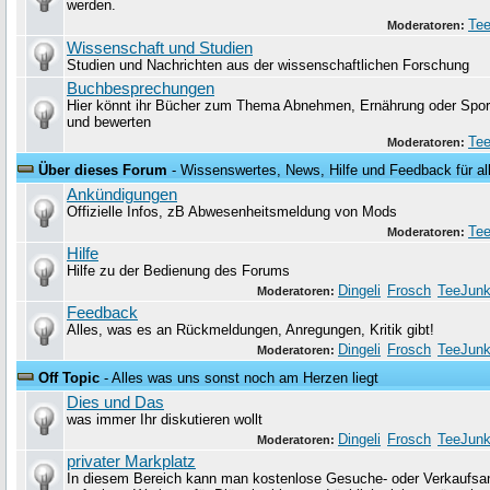
werden.
Tee
Moderatoren:
Wissenschaft und Studien
Studien und Nachrichten aus der wissenschaftlichen Forschung
Buchbesprechungen
Hier könnt ihr Bücher zum Thema Abnehmen, Ernährung oder Sport
und bewerten
Tee
Moderatoren:
Über dieses Forum
- Wissenswertes, News, Hilfe und Feedback für al
Ankündigungen
Offizielle Infos, zB Abwesenheitsmeldung von Mods
Tee
Moderatoren:
Hilfe
Hilfe zu der Bedienung des Forums
Dingeli
Frosch
TeeJunk
Moderatoren:
Feedback
Alles, was es an Rückmeldungen, Anregungen, Kritik gibt!
Dingeli
Frosch
TeeJunk
Moderatoren:
Off Topic
- Alles was uns sonst noch am Herzen liegt
Dies und Das
was immer Ihr diskutieren wollt
Dingeli
Frosch
TeeJunk
Moderatoren:
privater Markplatz
In diesem Bereich kann man kostenlose Gesuche- oder Verkaufsa