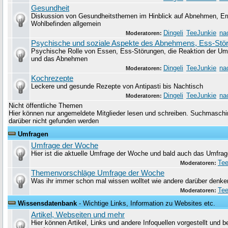
Gesundheit
Diskussion von Gesundheitsthemen im Hinblick auf Abnehmen, Er
Wohlbefinden allgemein
Dingeli
TeeJunkie
na
Moderatoren:
Psychische und soziale Aspekte des Abnehmens, Ess-Stö
Psychische Rolle von Essen, Ess-Störungen, die Reaktion der Um
und das Abnehmen
Dingeli
TeeJunkie
na
Moderatoren:
Kochrezepte
Leckere und gesunde Rezepte von Antipasti bis Nachtisch
Dingeli
TeeJunkie
na
Moderatoren:
Nicht öffentliche Themen
Hier können nur angemeldete Mitglieder lesen und schreiben. Suchmaschin
darüber nicht gefunden werden
Umfragen
Umfrage der Woche
Hier ist die aktuelle Umfrage der Woche und bald auch das Umfrag
Tee
Moderatoren:
Themenvorschläge Umfrage der Woche
Was ihr immer schon mal wissen wolltet wie andere darüber denke
Tee
Moderatoren:
Wissensdatenbank
- Wichtige Links, Information zu Websites etc.
Artikel, Webseiten und mehr
Hier können Artikel, Links und andere Infoquellen vorgestellt und 