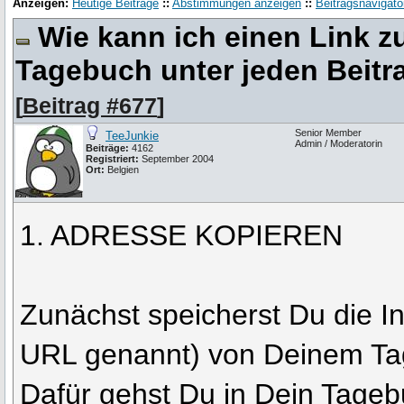
Anzeigen:
Heutige Beiträge
::
Abstimmungen anzeigen
::
Beitragsnavigato
Wie kann ich einen Link 
Tagebuch unter jeden Beitr
[
Beitrag #677
]
Senior Member
TeeJunkie
Admin / Moderatorin
Beiträge:
4162
Registriert:
September 2004
Ort:
Belgien
1. ADRESSE KOPIEREN
Zunächst speicherst Du die I
URL genannt) von Deinem Ta
Dafür gehst Du in Dein Tageb