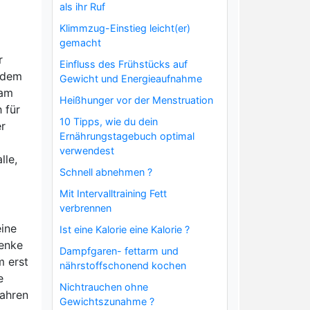
als ihr Ruf
Klimmzug-Einstieg leicht(er)
gemacht
r
Einfluss des Frühstücks auf
f dem
Gewicht und Energieaufnahme
 am
Heißhunger vor der Menstruation
 für
10 Tipps, wie du dein
er
Ernährungstagebuch optimal
verwendest
lle,
Schnell abnehmen ?
Mit Intervalltraining Fett
verbrennen
eine
Ist eine Kalorie eine Kalorie ?
lenke
Dampfgaren- fettarm und
m erst
nährstoffschonend kochen
e
Nichtrauchen ohne
fahren
Gewichtszunahme ?