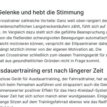
 Gelenke und hebt die Stimmung
osstrainer zahlreiche Vorteile: Ganz weit oben rangiert de
eidenschaftlichen Langstreckenläufern zählt, fühlt sich au
. Im Vergleich dazu stellt sich die gefühlte Beanspruchung
schon die fließenden schwungvollen Bewegungen automatisch
eicht motivieren können, verspricht der Ellipsentrainer dah
hängt letztlich immer von der eigenen Motivation ab. Die
n Crosstrainer schließlich zum idealen Trainingsgerät für a
all aus gesundheitlichen Gründen nicht in Frage kommt.
usdauertraining erst nach längerer Zeit
lose Gerät für Ausdauertraining, der Fahrradtrainer, hat s
 sich beim Fernsehen ausführen und strapaziert auch die Ge
 nennenswerter positiver Effekt für das Herz-Kreislauf-Syste
dieser Zeit hat sich schon manch einer wundgesessen. Einig
ange Sitzen auf dem Trainingsfahrrad ebenso wie das Rad