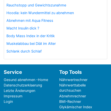
Rauchstopp und Gewichtszunahme
Hoodia: kein Wundermittel zu abnehmen
Abnehmen mit Aqua Fitness
Macht Insulin dick ?
Body Mass Index in der Kritik
Muskelabbau bei Diät im Alter
Schlank durch Schlaf
Service
Top Tools
Gesund abnehmen -Home
Nährwertrechner
Datenschutzerklaerung
Nährwerttabelle
durchsuchen
Letzte Änderungen
Impressum
Abnehmrechner
Login
BMI-Rechner
Glykämischer Index