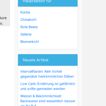
Hauptsaison für:
Kürbis
äure
Chinakohl
n.
Rote Beete
Sellerie
Blumenkohl
Neuste Artikel
Intervallfasten: Kein Vorteil
gegenüber herkömmlichen Diäten
Low Carb-Ernährung ist gefährlich
und sollte gemieden werden
Weizen & Bekömmlichkeit:
Backwaren sind wesentlich besser
als ihr Ruf