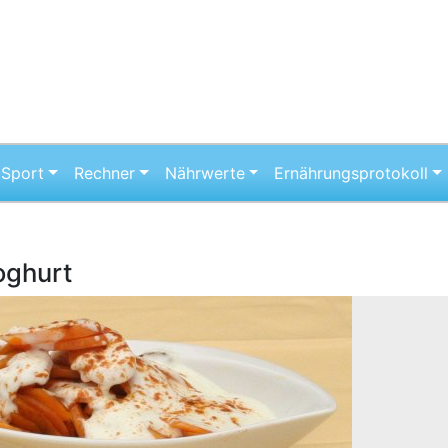
Sport
Rechner
Nährwerte
Ernährungsprotokoll
oghurt