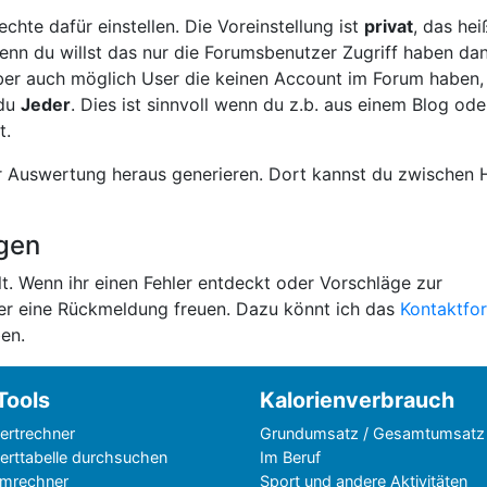
chte dafür einstellen. Die Voreinstellung ist
privat
, das hei
enn du willst das nur die Forumsbenutzer Zugriff haben da
 aber auch möglich User die keinen Account im Forum haben,
 du
Jeder
. Dies ist sinnvoll wenn du z.b. aus einem Blog ode
t.
r Auswertung heraus generieren. Dort kannst du zwischen
ngen
. Wenn ihr einen Fehler entdeckt oder Vorschläge zur
er eine Rückmeldung freuen. Dazu könnt ich das
Kontaktfo
en.
Tools
Kalorienverbrauch
ertrechner
Grundumsatz / Gesamtumsatz
rttabelle durchsuchen
Im Beruf
mrechner
Sport und andere Aktivitäten