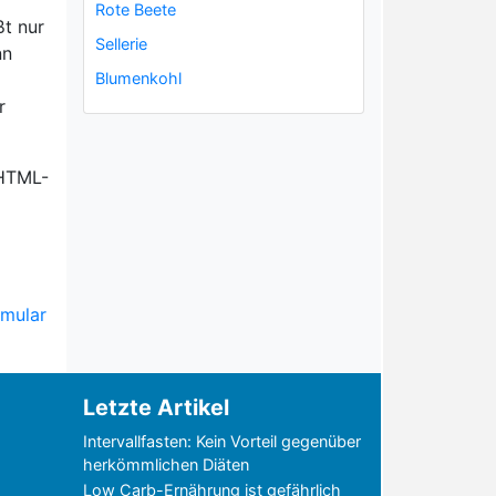
Rote Beete
ßt nur
Sellerie
nn
Blumenkohl
r
 HTML-
rmular
Letzte Artikel
Intervallfasten: Kein Vorteil gegenüber
herkömmlichen Diäten
Low Carb-Ernährung ist gefährlich