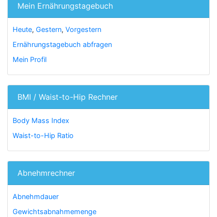
Mein Ernährungstagebuch
Heute
,
Gestern
,
Vorgestern
Ernährungstagebuch abfragen
Mein Profil
BMI / Waist-to-Hip Rechner
Body Mass Index
Waist-to-Hip Ratio
Abnehmrechner
Abnehmdauer
Gewichtsabnahmemenge